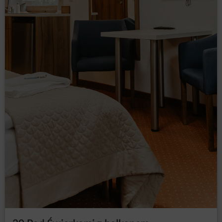
przerwaniem z przyczyn niezależnych od obiektu dostawy
mediów – prąd, woda, c.o. – czy emisjami hałasu z sąsiednich
nieruchomości.
W apartamencie mogą przebywać tylko ustalona w rezerwacji
ilość osób, za które została dokonana potwierdzona opłata
rezerwacyjna.
W przypadku nieprzestrzegania zasad CONCIERGE ma
prawo potrącić Klientowi z kaucji należnego wynagrodzenia
za pobyt osób niezgłoszonych, koszty doprowadzenia lokalu
do stanu umożliwiającego jego użytkowanie czy innych
odszkodowań. Jeżeli wartość roszczeń przekracza wysokość
pobranej kaucji, Klient zobowiązany jest niezwłocznie pokryć
te różnicę.
W przypadku działania na szkodę cudzej własności,
dewastowania lokalu, chuligańskiego zachowania czy
rażących naruszenia Regulaminu obiektu CONCIERGE ma
prawo do natychmiastowego wypowiedzenia umowy najmu
ze skutkiem natychmiastowym i usunięcia wszystkich osób
przebywających w lokalu.
Gość jest zobowiązany do przestrzegania Regulaminu
Porządku Domowego przebywając na terenie danego
obiektu.
VI ODPOWIEDZIALNOŚĆ MATERIALNA I NIEMATERIALNA
Wynajmujący nie ponosi odpowiedzialności z tytułu utraty lub
uszkodzenia wartości pieniężnych, papierów wartościowych,