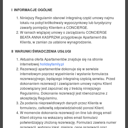
I INFORMACJE OGÓLNE
Niniejszy Regulamin stanowi integralną część umowy najmu
lokalu na pobyt krótkotrwały wypoczynkowy lub turystyczny
zawarty pomiędzy Klientem a CONCIERGE.
W ramach wiążącej umowy o zarządzaniu CONCIERGE
BEATA ANNA KASPRZAK przygotowuje Apartament dla
Klienta, w zamian za ustalone wynagrodzenie.
II WARUNKI ŚWIADCZENIA USŁUGI
Aktualna oferta Apartamentów znajduje się na stronie
internetowej
holidayfamily.pl
Rezerwacji apartamentów dokonuje się w serwisie
internetowym poprzez wypełnienie i wysłanie formularza
rezerwacyjnego, będącego integralną częścią serwisu. Przed
dokonaniem rezerwacji i zawiązaniem umowy najmu Klient
zobowiązany jest zapoznać się z treścią niniejszego
Regulaminu. Dokonanie rezerwacji jest równoznaczne z
akceptacją Regulaminu.
Za podania nieprawidłowych danych przez Klienta w
formularzu, całkowitą odpowiedzialność ponosi Klient.
W momencie dokonania rezerwacji on-line lub drogą email
Klient otrzyma na wskazany adres email formularz
potwierdzający złożoną rezerwację. Formularz zawiera numer
rezerwacji, wybrany lokal, miejsce, cenę rezerwacji oraz