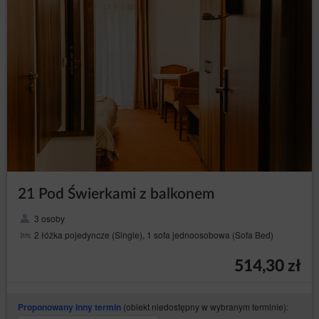
niezbędny do usunięcia przeszkód technicznych i
organizacyjnych.
VII REKLAMACJE
Klient ma prawo do korzystania z prawa do reklamacji usług.
Reklamacje będą rozpatrywanie w odniesieniu o zapisy
Regulaminu oraz stosownie do obowiązujących w tej mierze
przepisów prawa.
Warunkiem rozpatrzenia reklamacji jest złożenie jej w formie
pisemnej do siedziby biura, na adres wskazany w zakładce
„kontakt” umieszczony na stronie internetowej obiektu.
Rozpatrywanie reklamacji jest w terminie 30 dni od daty jej
otrzymania. Informacje o rozpatrzeniu reklamacji zostaną
przekazane Klientowi na wskazany przez niego adres do
kontaktu
21 Pod Świerkami z balkonem
VIII POLITYKA PRYWATNOŚCI
3 osoby
Zgodnie z art. 13 ust. 1 i 2 Rozporządzenia Parlamentu
2 łóżka pojedyncze (Single), 1 sofa jednoosobowa (Sofa Bed)
Europejskiego i Rady (UE) 2016/679 z dnia 27 kwietnia 2016 r. w
sprawie ochrony osób fizycznych w związku z przetwarzaniem
514,30 zł
danych osobowych i w sprawie swobodnego przepływu takich
danych oraz uchylenia dyrektywy 95/46/WE (ogólne
rozporządzenie o ochronie danych - Dziennik Urzędowy UE L 119 -
dalej: RODO) przyjmuję do wiadomości, że:
(obiekt niedostępny w wybranym terminie):
Proponowany inny termin