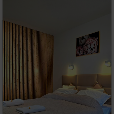
późniejszego przyjazdu niż wynika to z terminu rezerwacji
bądź wcześniejszego wyjazdu, nie skutkuje obniżeniem lub
zwrotem wniesionej opłaty za usługę.
Oferta promocyjna wybrana przez Klienta i opłacona jako
"bezzwrotna" jest bez możliwości zwrotu.
V POBYT KLIENTA W APARTAMENCIE
Klient oczekiwany jest w pierwszym dniu pobytu od godz.
16:00 do 20:30 o ile nie zapadną inne ustalenia, Jeżeli
przyjazd jest planowany w godzinach innych Klient ma
obowiązek poinformować o tym CONCIERGE co najmniej 24h
przed dniem przyjazdu. Przyjazdy w godzinach
późnowieczornym mogą być objęte opłatą dodatkową, do 100
PLN.
CONCIERGE może odmówić przyjęcia Klienta, która podczas
poprzedniego pobytu rażąco naruszyła niniejszy regulamin.
Jeżeli nie zapadną inne ustalenia Klient wspólnie z Zarządcą
udaje się do wynajętego apartamentu i na miejscu dokonuje
przyjęcia lokalu o ustalonej godzinie.
Przy pobraniu kluczy do apartamentu klient okazuje dokument
tożsamości, zobowiązany jest również do umożliwienia
dokonania czasowego meldunku Klienta oraz osób mu
towarzyszących. Odbiór kluczy do apartamentu następuje
bezpośrednio w wynajętym obiekcie lub na zasadach
ustalonych z Zarządcą.
Zdanie apartamentu przez Gości oraz osobisty zwrot kluczy do