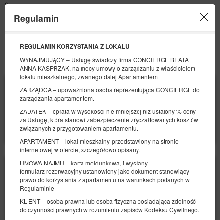
');
Regulamin
Menu
REGULAMIN
KORZYSTANIA Z LOKALU
WYNAJMUJĄCY – Usługę świadczy firma CONCIERGE BEATA
OFERTA
PROMOCJE
ANNA KASPRZAK, na mocy umowy o zarządzaniu z właścicielem
lokalu mieszkalnego, zwanego dalej Apartamentem
POCZĄTEK
KONIEC
ZARZĄDCA – upoważniona osoba reprezentująca CONCIERGE do
09
11
SIERPNIA
SIERPNIA
zarządzania apartamentem.
2026
2026
ZADATEK – opłata w wysokości nie mniejszej niż ustalony % ceny
LICZBA OSÓB
za Usługę, która stanowi zabezpieczenie zryczałtowanych kosztów
2
związanych z przygotowaniem apartamentu.
FILTRY
APARTAMENT - lokal mieszkalny, przedstawiony na stronie
internetowej w ofercie, szczegółowo opisany.
UMOWA NAJMU – karta meldunkowa, i wysłany
formularz rezerwacyjny ustanowiony jako dokument stanowiący
prawo do korzystania z apartamentu na warunkach podanych w
Regulaminie.
KLIENT – osoba prawna lub osoba fizyczna posiadająca zdolność
do czynności prawnych w rozumieniu zapisów Kodeksu Cywilnego.