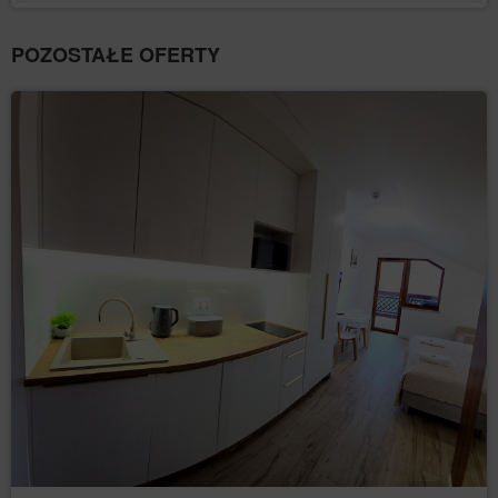
rezerwacyjnym, we wskazanej wysokości. Liczy się data i
godzina księgowania opłaty rezerwacyjnej.
POZOSTAŁE OFERTY
Opłata rezerwacyjna stanowi wyłącznie opłatę za
przygotowanie Apartamentu i nie stanowi opłaty za pobyt w
Apartamencie. Zadatek nie jest zwracany.
Pozostałe części opłaty za wynajem Apartamentu można
zapłacić przelewem na rachunek bankowy wskazany w
formularzu rezerwacyjnym lub gotówką na miejscu w dniu
zameldowania.
IV ZMIANA I ANULOWANIE REZERWACJI
Zmiana terminu pobytu jest możliwa tylko, gdy Apartament jest
dostępny w nowym terminie. Jeżeli związane ze zmianą
terminu wiązać się będzie zmiana wysokości opłat za nocleg
Klient zostanie o tym poinformowany, oferta zostanie
naliczona zgodnie z obowiązującymi cenami.
W przypadku, gdy Klient po wpłacie zadatku rezygnuje z
zarezerwowanego apartamentu, CONCIERGE przysługuje
odszkodowanie z tytułu utraconych korzyści w wysokości 40%
wartości usługi, chyba, że skorzystał z promocji innych ofert
obowiązujących w sprzedaży, wówczas obowiązuje zasada
rozliczenia z wybranej oferty.
W sytuacji zaistnienia okoliczności opisanej w pkt. I Klient
wyraża zgodę na wzajemną kompensatę należności
przysługującej CONCIERGE z tytułu odszkodowania za