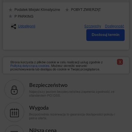
Podatek Miejski Klimatyczne
POBYT ZWIERZĄT
P PARKING
Udostępnij
Szczegóły
Dostępność
Dostosuj termin
X
Strona korzysta z plików cookie w celu realizacji usług zgodnie z
Polityką dotyczącą cookies
. Możesz określić warunki
przechowywania lub dostępu do cookie w Twojej przeglądarce.
Bezpieczeństwo
Najwyższy poziom bezpieczeństwa zapewnia zgodność ze
standardem PCI DSS.
Wygoda
Bezpośrednia rezerwacja to gwarancja dostępności pokoju i
pełna oferta.
Niższa cena