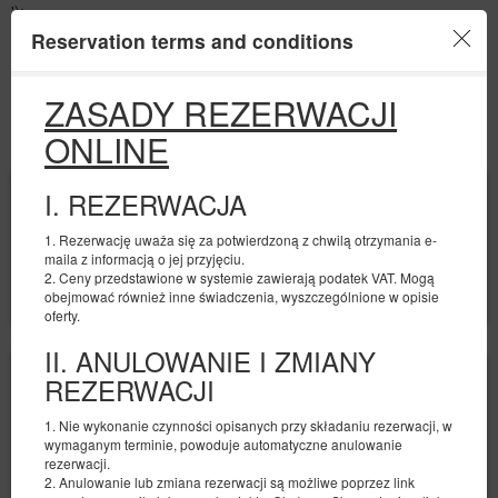
');
Reservation terms and conditions
Menu
ZASADY REZERWACJI
ONLINE
OFFER
PROMOTIONS
BEGINNING
END
I. REZERWACJA
09
11
AUGUST
AUGUST
2026
2026
1. Rezerwację uważa się za potwierdzoną z chwilą otrzymania e-
maila z informacją o jej przyjęciu.
NUMBER OF GUESTS
2. Ceny przedstawione w systemie zawierają podatek VAT. Mogą
2
FILTERS
obejmować również inne świadczenia, wyszczególnione w opisie
oferty.
II. ANULOWANIE I ZMIANY
REZERWACJI
1. Nie wykonanie czynności opisanych przy składaniu rezerwacji, w
wymaganym terminie, powoduje automatyczne anulowanie
rezerwacji.
2. Anulowanie lub zmiana rezerwacji są możliwe poprzez link