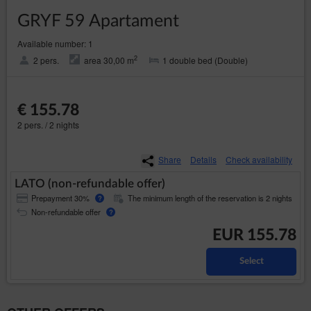
GRYF 59 Apartament
Available number: 1
2
2 pers.
area 30,00 m
1 double bed (Double)
€ 155.78
2 pers. / 2 nights
Share
Details
Check availability
LATO (non-refundable offer)
Prepayment 30%
The minimum length of the reservation is 2 nights
?
Non-refundable offer
?
EUR 155.78
Select