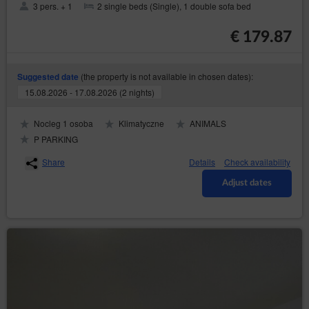
3 pers. + 1
2 single beds (Single), 1 double sofa bed
€ 179.87
(the property is not available in chosen dates):
Suggested date
15.08.2026 - 17.08.2026 (2 nights)
Nocleg 1 osoba
Klimatyczne
ANIMALS
P PARKING
Share
Details
Check availability
Adjust dates