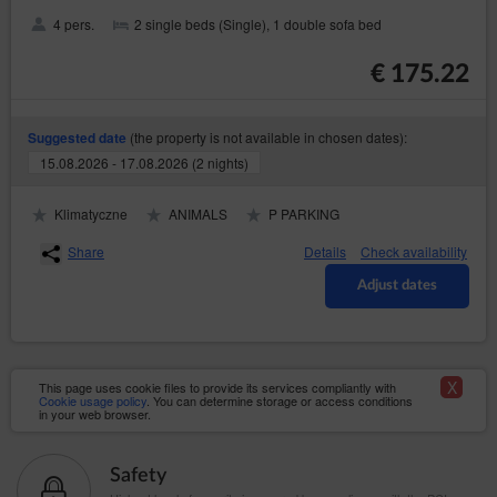
4 pers.
2 single beds (Single), 1 double sofa bed
€ 175.22
(the property is not available in chosen dates):
Suggested date
15.08.2026 - 17.08.2026 (2 nights)
Klimatyczne
ANIMALS
P PARKING
Share
Details
Check availability
Adjust dates
X
This page uses cookie files to provide its services compliantly with
Cookie usage policy
. You can determine storage or access conditions
in your web browser.
Safety