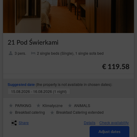
21 Pod Świerkami
3 pers.
2 single beds (Single), 1 single sofa bed
€ 119.58
(the property is not available in chosen dates):
Suggested date
15.08.2026 - 16.08.2026 (1 night)
PARKING
Klimatyczne
ANIMALS
Breakfast catering
Breakfast Catering extended
Share
Details
Check availability
Adjust dates