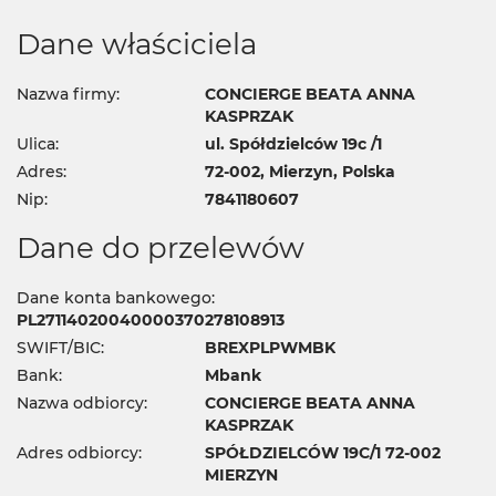
Dane właściciela
Nazwa firmy:
CONCIERGE BEATA ANNA
KASPRZAK
Ulica:
ul. Spółdzielców 19c /1
Adres:
72-002, Mierzyn, Polska
Nip:
7841180607
Dane do przelewów
Dane konta bankowego:
PL27114020040000370278108913
SWIFT/BIC:
BREXPLPWMBK
Bank:
Mbank
Nazwa odbiorcy:
CONCIERGE BEATA ANNA
KASPRZAK
Adres odbiorcy:
SPÓŁDZIELCÓW 19C/1 72-002
MIERZYN