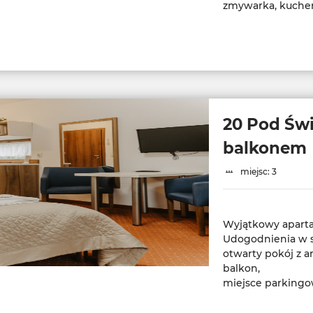
zmywarka, kuchen
20 Pod Św
balkonem
miejsc: 3
Wyjątkowy aparta
Udogodnienia w s
otwarty pokój z
balkon,