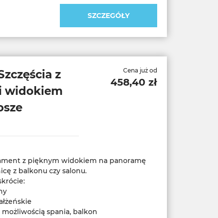
SZCZEGÓŁY
Cena już od
Szczęścia z
458,40 zł
i widokiem
osze
ament z pięknym widokiem na panoramę
icę z balkonu czy salonu.
krócie:
ny
małżeńskie
z możliwością spania, balkon