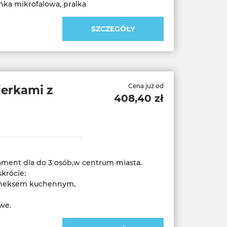
ka mikrofalowa, pralka
SZCZEGÓŁY
Cena już od
ierkami z
408,40 zł
ment dla do 3 osób,w centrum miasta.
krócie:
 aneksem kuchennym,