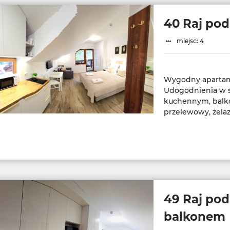
40 Raj po
miejsc: 4
Wygodny apartame
Udogodnienia w s
kuchennym, balko
49 Raj pod
balkonem