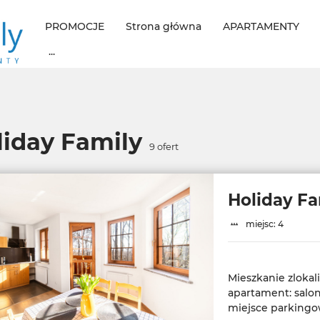
PROMOCJE
Strona główna
APARTAMENTY
...
liday Family
9
ofert
Holiday Fa
miejsc: 4
Mieszkanie zloka
apartament: salo
miejsce parkingo