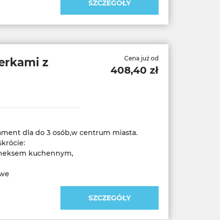
SZCZEGÓŁY
Cena już od
erkami z
408,40 zł
ment dla do 3 osób,w centrum miasta.
krócie:
 aneksem kuchennym,
SZCZEGÓŁY