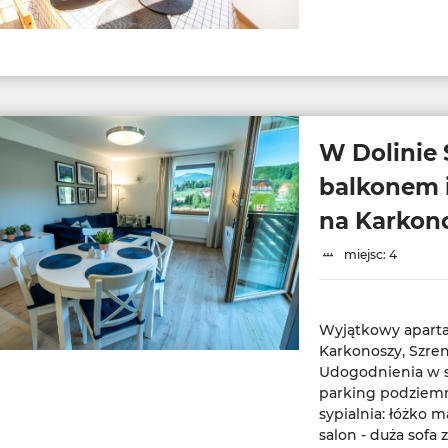
W Dolinie 
balkonem 
na Karkon
miejsc: 4
Wyjątkowy apart
Karkonoszy, Szren
Udogodnienia w s
parking podziem
sypialnia: łóżko 
salon - duża sofa 