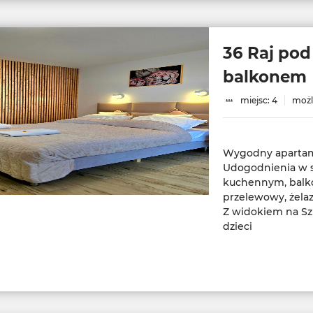
36 Raj pod
balkonem
miejsc: 4
możl
Wygodny apartame
Udogodnienia w s
kuchennym, balko
przelewowy, żelaz
Z widokiem na Szr
dzieci