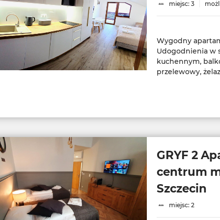
miejsc: 3
możl
Wygodny apartame
Udogodnienia w s
kuchennym, balko
GRYF 2 Ap
centrum m
Szczecin
miejsc: 2