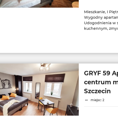
Mieszkanie, I Pięt
Wygodny apartame
Udogodnienia w s
kuchennym, zmyw
GRYF 59 A
centrum m
Szczecin
miejsc: 2