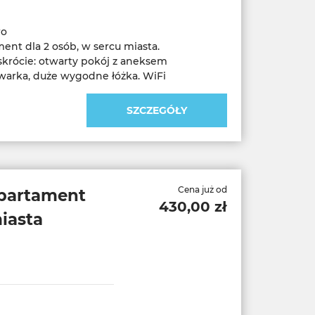
ro
nt dla 2 osób, w sercu miasta.
krócie: otwarty pokój z aneksem
arka, duże wygodne łóżka. WiFi
SZCZEGÓŁY
Cena już od
partament
430,00 zł
iasta