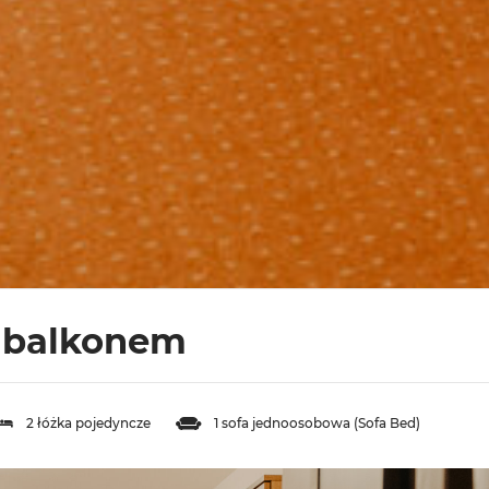
z balkonem
2 łóżka pojedyncze
1 sofa jednoosobowa (Sofa Bed)