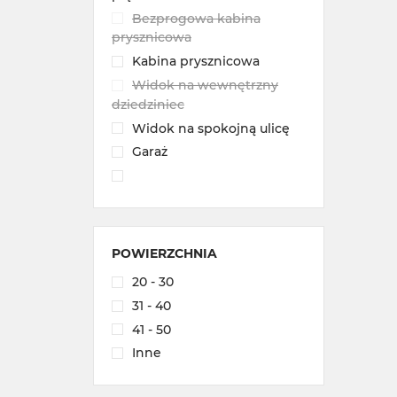
Bezprogowa kabina
prysznicowa
Kabina prysznicowa
Widok na wewnętrzny
dziedziniec
Widok na spokojną ulicę
Garaż
POWIERZCHNIA
20 - 30
31 - 40
41 - 50
Inne