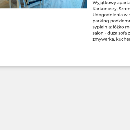
Wyjątkowy apart
Karkonoszy, Szren
Udogodnienia w s
parking podziem
sypialnia: łóżko 
salon - duża sofa 
zmywarka, kuchen