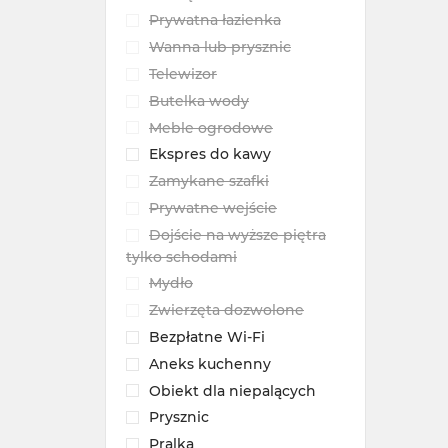
Prywatna łazienka
Wanna lub prysznic
Telewizor
Butelka wody
Meble ogrodowe
Ekspres do kawy
Zamykane szafki
Prywatne wejście
Dojście na wyższe piętra
tylko schodami
Mydło
Zwierzęta dozwolone
Bezpłatne Wi-Fi
Aneks kuchenny
Obiekt dla niepalących
Prysznic
Pralka