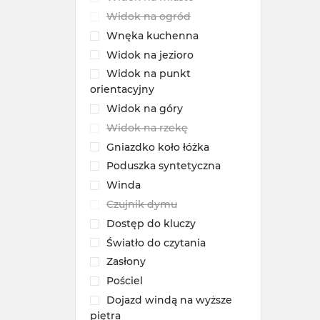
Widok na ogród
Wnęka kuchenna
Widok na jezioro
Widok na punkt
orientacyjny
Widok na góry
Widok na rzekę
Gniazdko koło łóżka
Poduszka syntetyczna
Winda
Czujnik dymu
Dostęp do kluczy
Światło do czytania
Zasłony
Pościel
Dojazd windą na wyższe
piętra