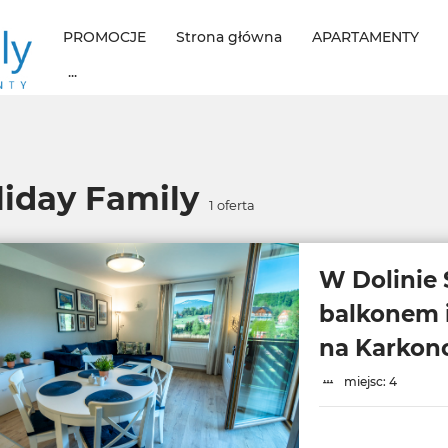
PROMOCJE
Strona główna
APARTAMENTY
...
liday Family
1
oferta
W Dolinie 
balkonem 
na Karkon
miejsc: 4