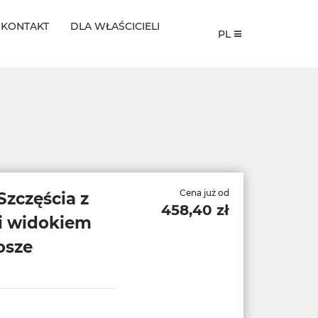
KONTAKT
DLA WŁAŚCICIELI
PL
Cena już od
Szczęścia z
458,40 zł
i widokiem
osze