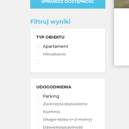
SPRAWDŹ DOSTĘPNOŚĆ
Filtruj wyniki
TYP OBIEKTU
Apartament
Mieszkanie
UDOGODNIENIA
Parking
Zwierzęta dozwolone
Kuchnia
Długie łóżka (> 2 metry)
Dźwiękoszczelność