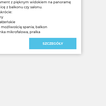
ament z pięknym widokiem na panoramę
icę z balkonu czy salonu.
krócie:
ny
małżeńskie
z możliwością spania, balkon
ka mikrofalowa, pralka
SZCZEGÓŁY